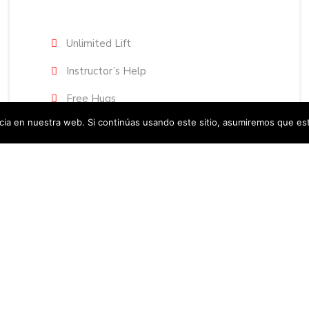
Unlimited Lift
Instructor’s Help
Free Hugs
ia en nuestra web. Si continúas usando este sitio, asumiremos que est
Coffee & Cookies
ORDER NOW