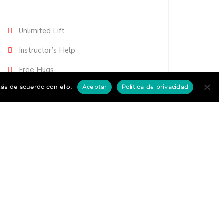
Unlimited Lift
Instructor’s Help
Free Hugs
ás de acuerdo con ello.
Aceptar
Política de privacidad
Coffee & Cookies
ORDER NOW