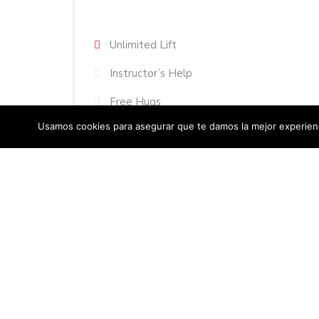
Unlimited Lift
Instructor’s Help
Free Hugs
Usamos cookies para asegurar que te damos la mejor experienc
Coffee & Cookies
ORDER NOW