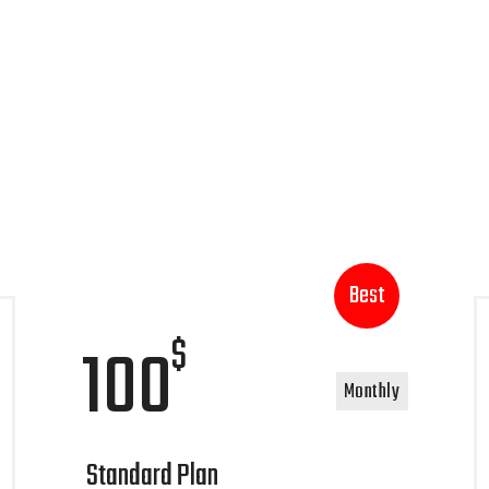
Best
$
100
Monthly
Standard Plan